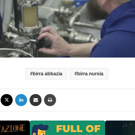
birra abbazia
birra nursia
Facebook
X
LinkedIn
Condividi via mail
Stampa