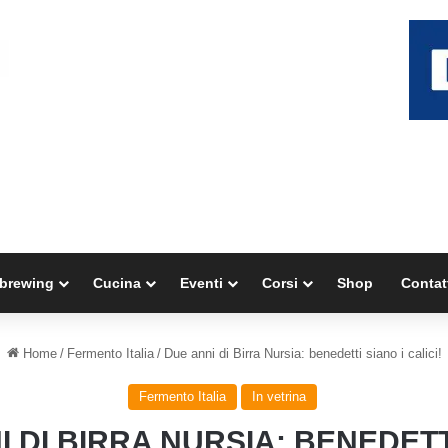
brewing
Cucina
Eventi
Corsi
Shop
Contat
Home
/
Fermento Italia
/
Due anni di Birra Nursia: benedetti siano i calici!
Fermento Italia
In vetrina
 DI BIRRA NURSIA: BENEDETT