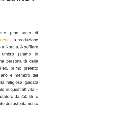
osto (con tanto di
Nursia
, la produzione
a Norcia. A soffiare
to umbro (siamo in
a personalità della
ell, primo prefetto
ticano e membro del
à religiosa guidata
o in quest’attività –
tatore da 250 litri e
onte di sostentamento