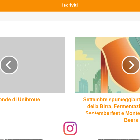
Settembre
spumeggiante
con
Il
Villaggio
della
Birra,
Fermentazioni,
Turin
Beer
onde di Unibroue
Settembre spumeggiante 
Septemberfest
della Birra, Fermentaz
e
Septemberfest e Montel
Montello
Beers
International
Beers