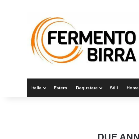
Italia
Estero
Degustare
Stili
Home
DUE ANNI