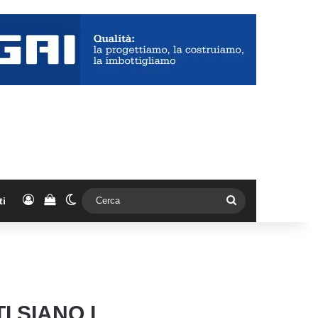
Accedi
Vedi il carrello
Cambia aspetto
Cerca
ti
I SIANO I