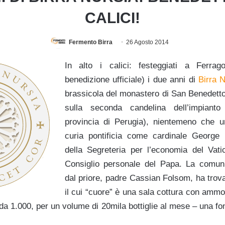
CALICI!
Fermento Birra
26 Agosto 2014
In alto i calici: festeggiati a Ferrag
benedizione ufficiale) i due anni di
Birra 
brassicola del monastero di San Benedetto 
sulla seconda candelina dell’impian
provincia di Perugia), nientemeno che un
curia pontificia come cardinale George P
della Segreteria per l’economia del Va
Consiglio personale del Papa. La comunit
dal priore, padre Cassian Folsom, ha trovat
il cui “cuore” è una sala cottura con ammos
da 1.000, per un volume di 20mila bottiglie al mese – una f