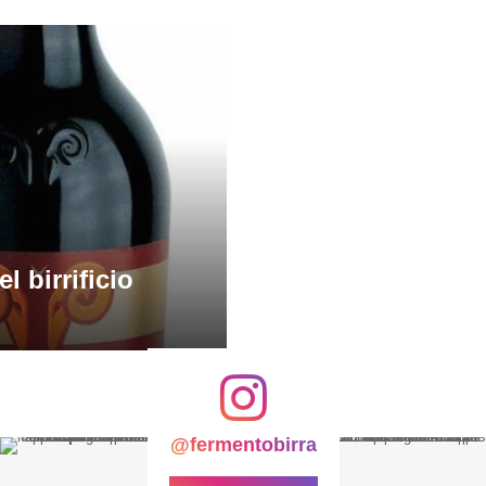
l birrificio
@fermentobirra