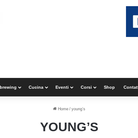
brewing
Cucina
Eventi
Corsi
Shop
Contat
Home
/
young’s
YOUNG’S