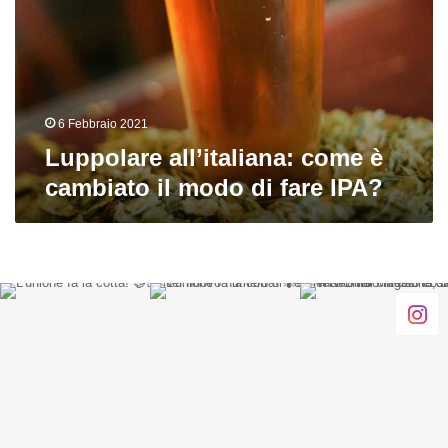
cambiato
il
modo
di
fare
IPA?
6 Febbraio 2021
Luppolare all’italiana: come è
cambiato il modo di fare IPA?