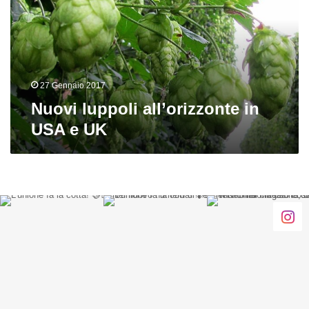
USA
e
UK
27 Gennaio 2017
Nuovi luppoli all’orizzonte in
USA e UK