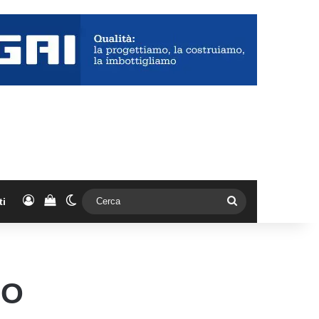
Accedi
Vedi il carrello
Cambia aspetto
Cerca
ti
MO