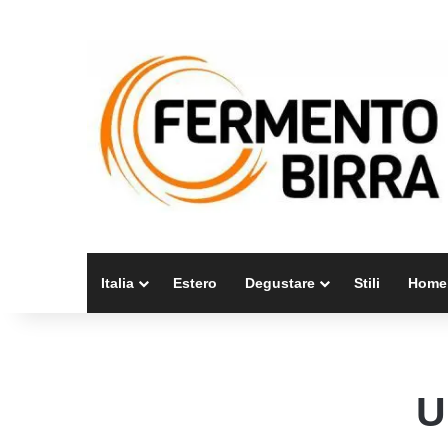
Italia
Estero
Degustare
Stili
Home
U