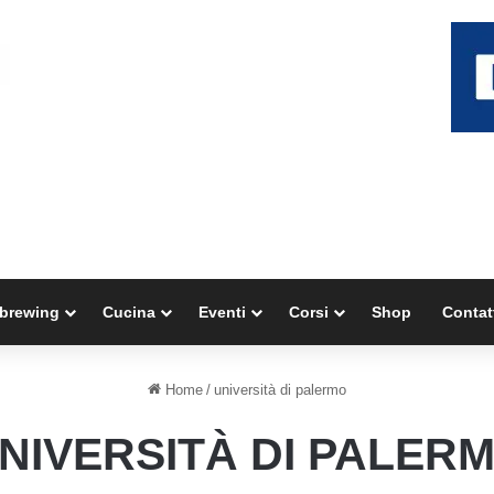
brewing
Cucina
Eventi
Corsi
Shop
Contat
Home
/
università di palermo
NIVERSITÀ DI PALER