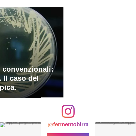
n convenzionali:
 Il caso del
Epica.
@fermentobirra