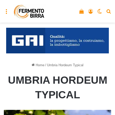
Menu
Vedi il carrello
Accedi
Cambia
C
Home
/
Umbria Hordeum Typical
UMBRIA HORDEUM
TYPICAL
Agricoltura