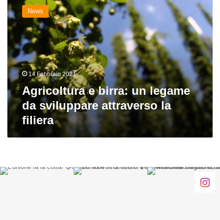
e
News
birra:
un
legame
da
sviluppare
attraverso
14 Febbraio 2021
la
filiera
Agricoltura e birra: un legame
da sviluppare attraverso la
filiera