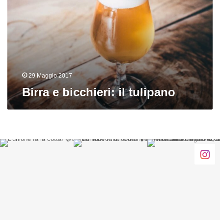
tulipano
29 Maggio 2017
Birra e bicchieri: il tulipano