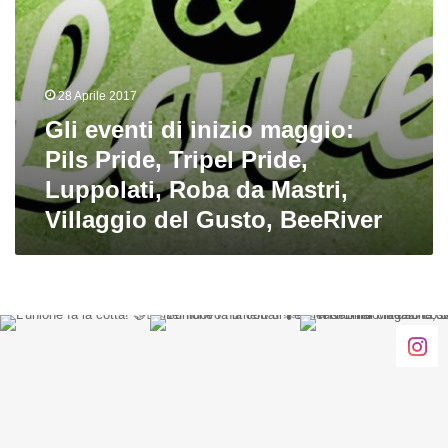
Luppolati,
Roba
da
Mastri,
Villaggio
28 Aprile 2017
del
Gli eventi di inizio maggio:
Gusto,
BeeRiver
Pils Pride, Tripel Pride,
Luppolati, Roba da Mastri,
Villaggio del Gusto, BeeRiver