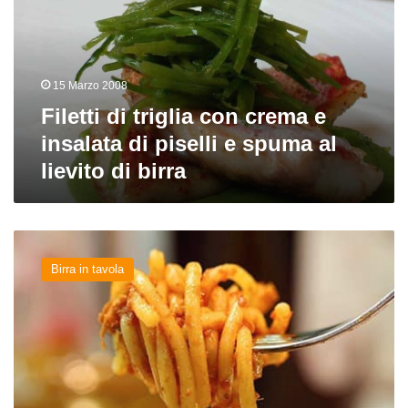
crema
e
insalata
di
15 Marzo 2008
piselli
e
Filetti di triglia con crema e
spuma
insalata di piselli e spuma al
al
lievito di birra
lievito
di
birra
Bigoli
al
Birra in tavola
sugo
di
triglia
con
brodo
di
birra