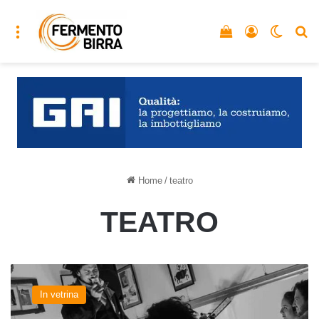
Menu
Vedi il carrello
Accedi
Cambia
C
Home
/
teatro
TEATRO
Teatro
e
In vetrina
birra:
Shakespeare