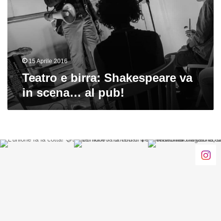
va
in
scena…
al
pub!
15 Aprile 2016
Teatro e birra: Shakespeare va
in scena… al pub!