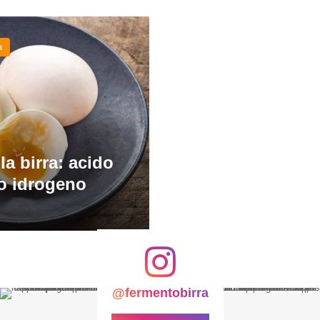
a
lla birra: acido
 o idrogeno
@fermentobirra