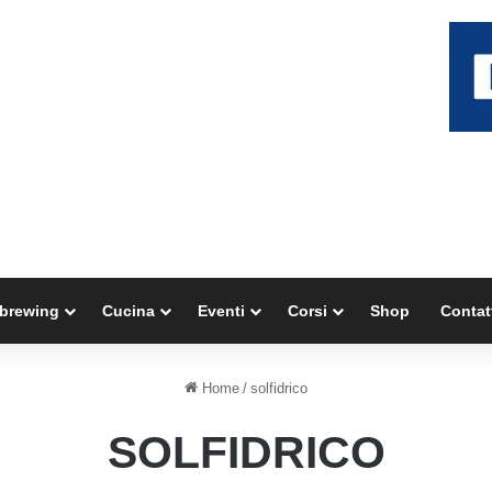
brewing
Cucina
Eventi
Corsi
Shop
Contat
Home
/
solfidrico
SOLFIDRICO