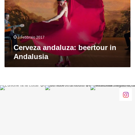
Andalusia
3 Febbraio 2017
Cerveza andaluza: beertour in
Andalusia