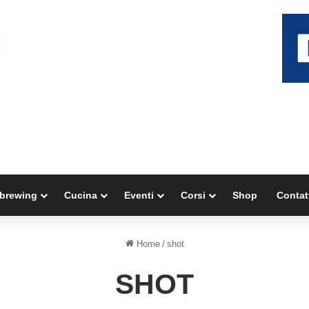
brewing
Cucina
Eventi
Corsi
Shop
Contat
Home
/
shot
SHOT