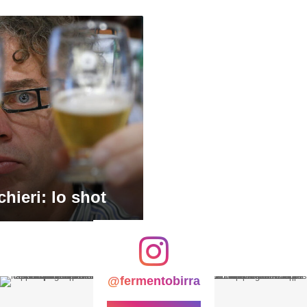
chieri: lo shot
@fermentobirra