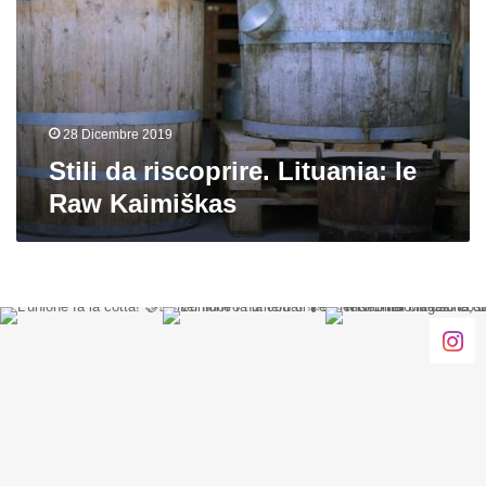
le
Raw
Kaimiškas
28 Dicembre 2019
Stili da riscoprire. Lituania: le
Raw Kaimiškas