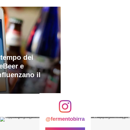
l tempo dei
teBeer e
fluenzano il
@fermentobirra