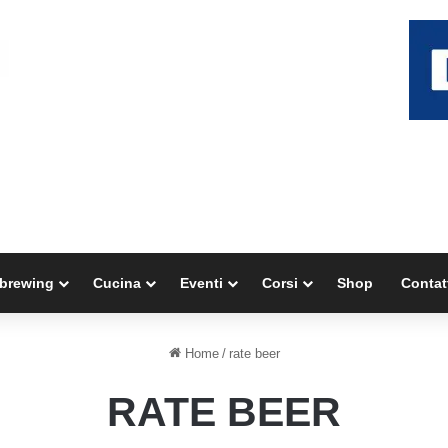
brewing
Cucina
Eventi
Corsi
Shop
Contat
Home
/
rate beer
RATE BEER