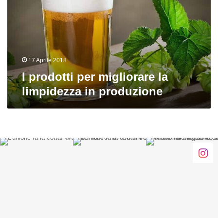
la
limpidezza
in
produzione
17 Aprile 2018
I prodotti per migliorare la
limpidezza in produzione