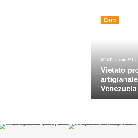
Vietato
produrre
Estero
birra
artigianale:
accade
in
Venezuela
10 Dicembre 2014
Vietato pr
artigianal
Venezuela