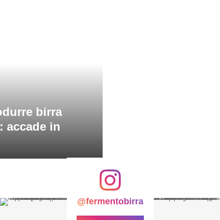
odurre birra
e: accade in
@fermentobirra