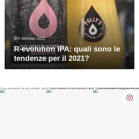
sono
le
tendenze
per
il
2021?
6 Gennaio 2021
R-evolution IPA: quali sono le
tendenze per il 2021?