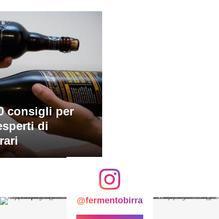
0 consigli per
sperti di
rari
@fermentobirra