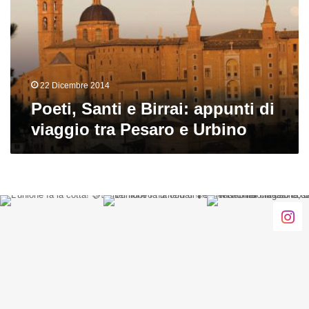
appunti
di
viaggio
tra
Pesaro
e
22 Dicembre 2014
Urbino
Poeti, Santi e Birrai: appunti di
viaggio tra Pesaro e Urbino