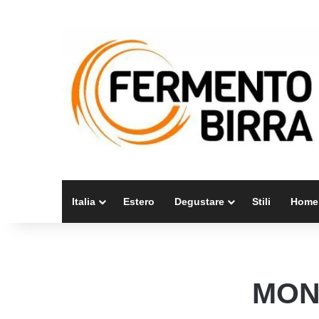
Italia
Estero
Degustare
Stili
Home
MON