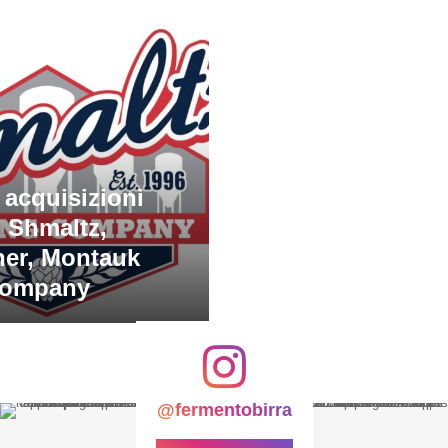
 acquisizioni
 Shmaltz,
er, Montauk
Company
@fermentobirra