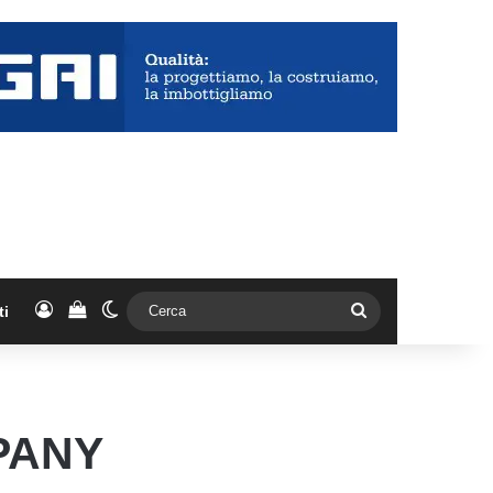
Accedi
Vedi il carrello
Cambia aspetto
Cerca
ti
PANY