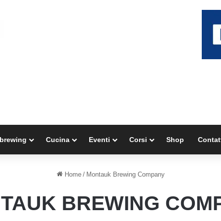
brewing
Cucina
Eventi
Corsi
Shop
Contat
Home
/
Montauk Brewing Company
TAUK BREWING COM