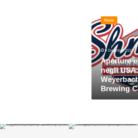
Aperture
e
News
acquisizioni
negli
USA:
Shmaltz,
Weyerbacher,
9 Dicembre 2022
Montauk
Aperture e
Brewing
Company
negli USA:
Weyerbach
Brewing 