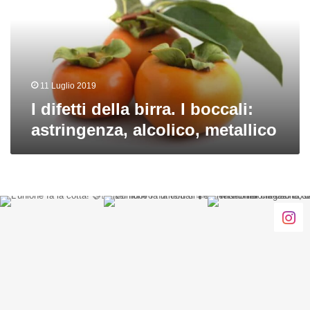
I
boccali:
astringenza,
alcolico,
metallico
11 Luglio 2019
I difetti della birra. I boccali:
astringenza, alcolico, metallico