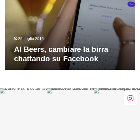
birra
chattando
su
Facebook
25 Luglio 2016
AI Beers, cambiare la birra
chattando su Facebook