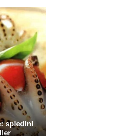
: spiedini
ller