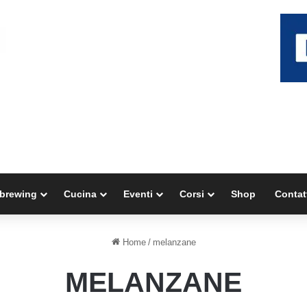
brewing
Cucina
Eventi
Corsi
Shop
Contat
Home
/
melanzane
MELANZANE