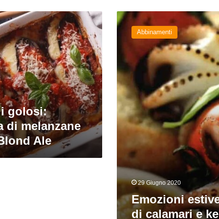
Emozioni
estive:
Abbinamenti
spiedini
di
calamari
e
keller
 golosi:
a di melanzane
Blond Ale
29 Giugno 2020
Emozioni estive
di calamari e ke