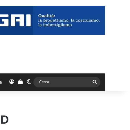
Accedi
Vedi il carrello
Cambia aspetto
Cerca
ti
LD