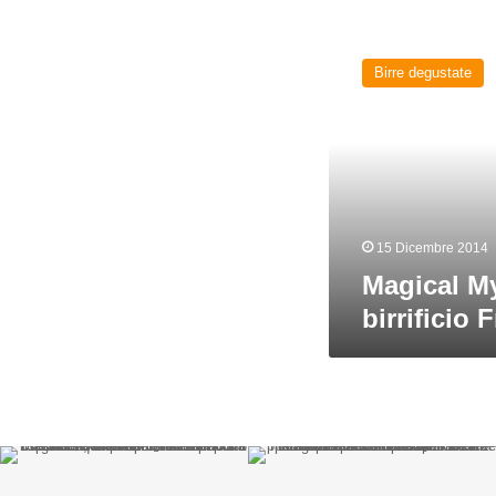
Magical
Mystery
Birre degustate
Gold
del
birrificio
Free
Lions
15 Dicembre 2014
Magical My
birrificio 