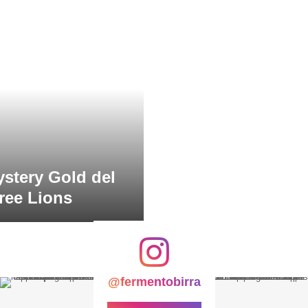
stery Gold del
Free Lions
@fermentobirra