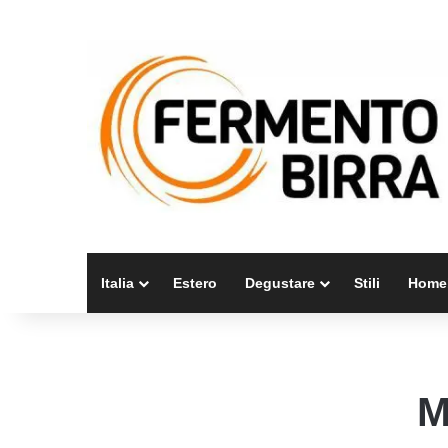
Italia
Estero
Degustare
Stili
Home
M