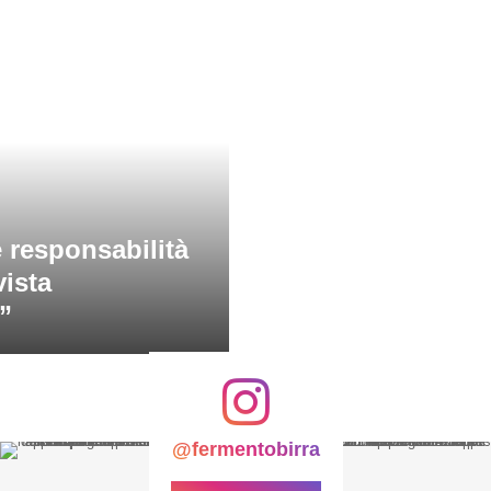
 responsabilità
vista
”
@fermentobirra