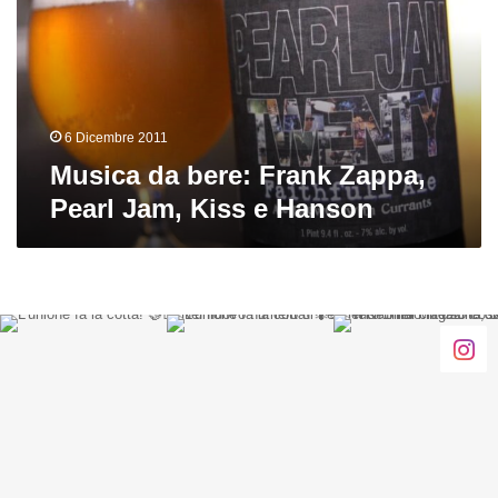
Zappa,
Pearl
Jam,
Kiss
e
Hanson
6 Dicembre 2011
Musica da bere: Frank Zappa,
Pearl Jam, Kiss e Hanson