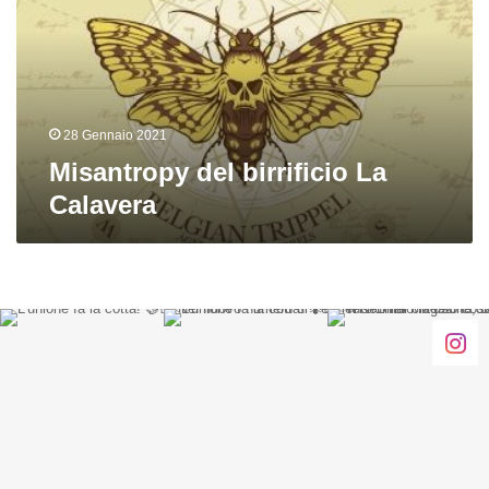
Calavera
28 Gennaio 2021
Misantropy del birrificio La
Calavera