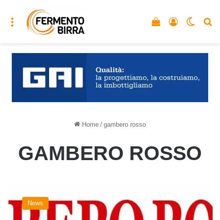
Menu
Vedi il carrello
Accedi
Cambia
C
Home
/
gambero rosso
GAMBERO ROSSO
La
guida
News
Roma
del