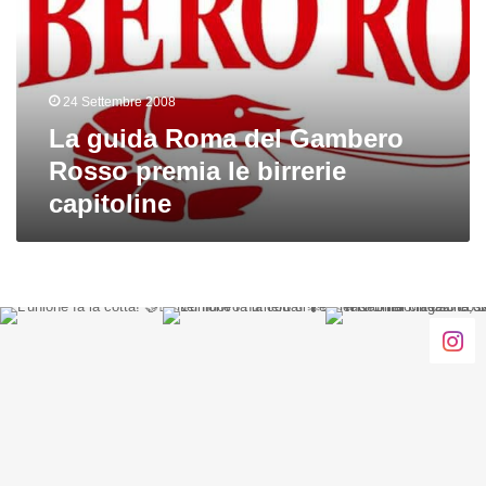
Gambero
Rosso
premia
le
24 Settembre 2008
birrerie
capitoline
La guida Roma del Gambero
Rosso premia le birrerie
capitoline