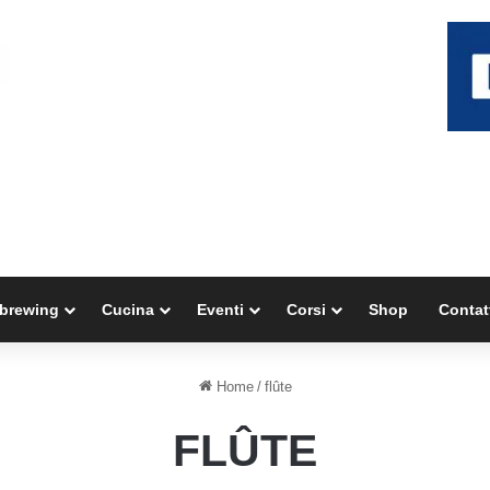
brewing
Cucina
Eventi
Corsi
Shop
Contat
Home
/
flûte
FLÛTE