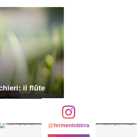
hieri: il flûte
@fermentobirra