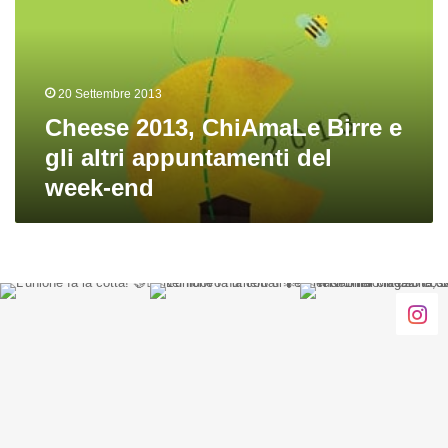
e
gli
altri
appuntamenti
20 Settembre 2013
del
week-
Cheese 2013, ChiAmaLe Birre e
end
gli altri appuntamenti del
week-end