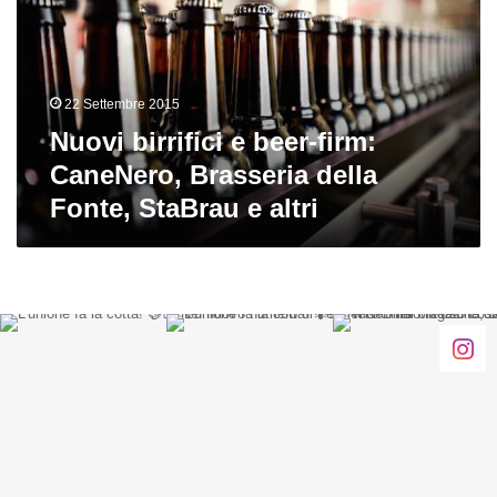
firm:
CaneNero,
Brasseria
della
22 Settembre 2015
Fonte,
StaBrau
Nuovi birrifici e beer-firm:
e
CaneNero, Brasseria della
altri
Fonte, StaBrau e altri