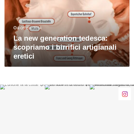
scopriamo
i
birrifici
artigianali
9 Ottobre 2014
eretici
La new generation tedesca:
scopriamo i birrifici artigianali
eretici