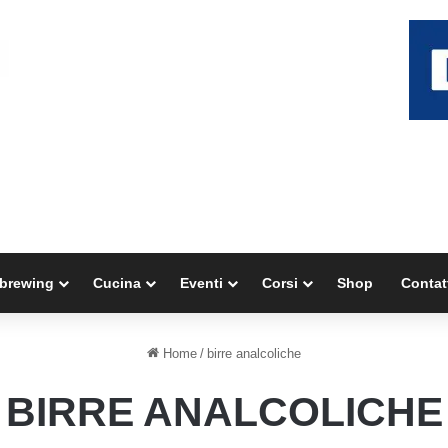
brewing
Cucina
Eventi
Corsi
Shop
Contat
Home
/
birre analcoliche
BIRRE ANALCOLICHE