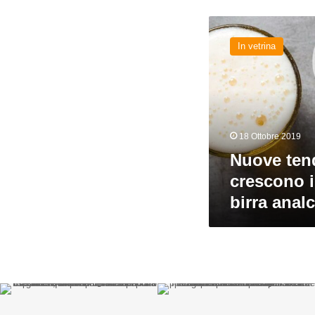
Nuove
tendenze:
In vetrina
crescono
i
consumi
di
birra
analcolica
18 Ottobre 2019
Nuove ten
crescono 
birra analc