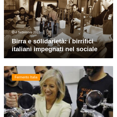
birrifici
italiani
impegnati
nel
sociale
4 Settembre 2015
Birra e solidarietà: i birrifici
italiani impegnati nel sociale
Vale
la
Fermento Italia
pena:
il
Ministro
Giannini
bagna
l’anno
scolastico