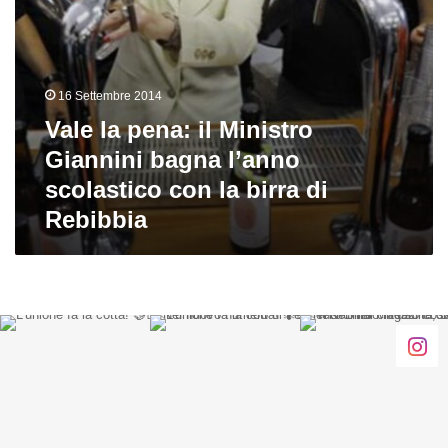
con
la
birra
di
Rebibbia
16 Settembre 2014
Vale la pena: il Ministro
Giannini bagna l’anno
scolastico con la birra di
Rebibbia