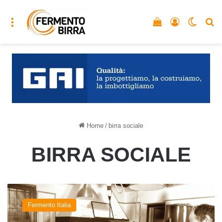
Menu
Vedi il carrello
Accedi
Cambia
C
Home
/
birra sociale
BIRRA SOCIALE
Birra
e
Fermento Italia
solidarietà:
i