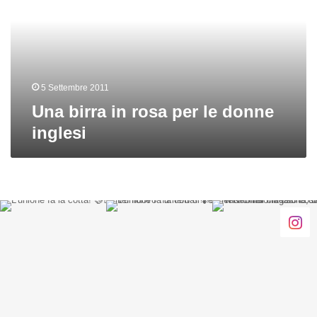
per
le
donne
inglesi
5 Settembre 2011
Una birra in rosa per le donne
inglesi