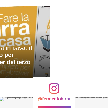
ra in casa: il
o per
r del terzo
@fermentobirra