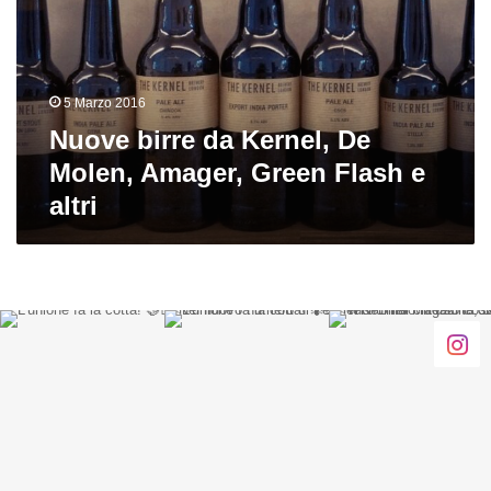
De
Molen,
Amager,
Green
5 Marzo 2016
Flash
e
Nuove birre da Kernel, De
altri
Molen, Amager, Green Flash e
altri