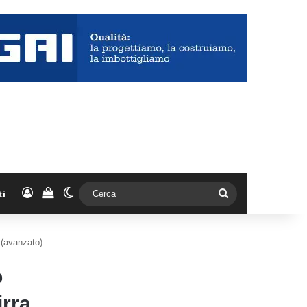
Accedi
Vedi il carrello
Cambia aspetto
Cerca
ti
 (avanzato)
o
irra