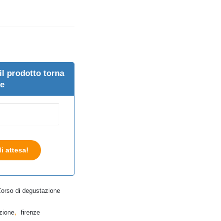
il prodotto torna
le
di attesa!
orso di degustazione
zione
,
firenze