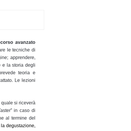
l
corso avanzato
are le tecniche di
gine; apprendere,
 e la storia degli
prevede teoria e
ttato. Le lezioni
l quale si riceverà
aster” in caso di
ne al termine del
r la degustazione,