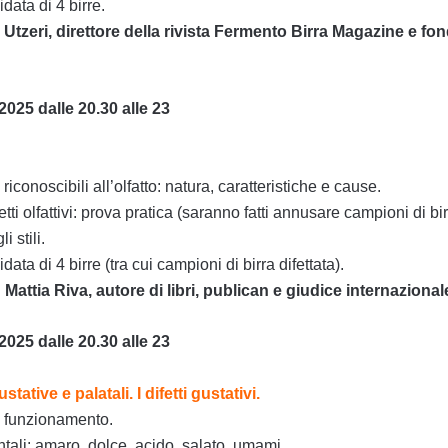
ata di 4 birre.
Utzeri, direttore della rivista Fermento Birra Magazine e fon
2025 dalle 20.30 alle 23
ra riconoscibili all’olfatto: natura, caratteristiche e cause.
tti olfattivi: prova pratica (saranno fatti annusare campioni di birr
li stili.
ta di 4 birre (tra cui campioni di birra difettata).
attia Riva, autore di libri, publican e giudice internazional
2025 dalle 20.30 alle 23
tative e palatali. I difetti gustativi.
o funzionamento.
tali: amaro, dolce, acido, salato, umami.