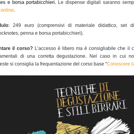
es e borsa portabicchieri.
Le dispense digitali saranno sem
 online
.
dulo
: 249 euro (comprensivi di materiale didattico, set d
ocknotes, penna e borsa portabicchieri).
tare il corso?
L’accesso è libero ma è consigliabile che il c
damentali di una corretta degustazione. Nel caso in cui n
ste si consiglia la frequentazione del corso base “
Conoscere la