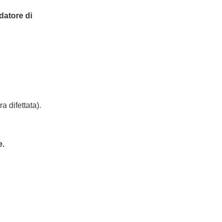
datore di
a difettata).
e.