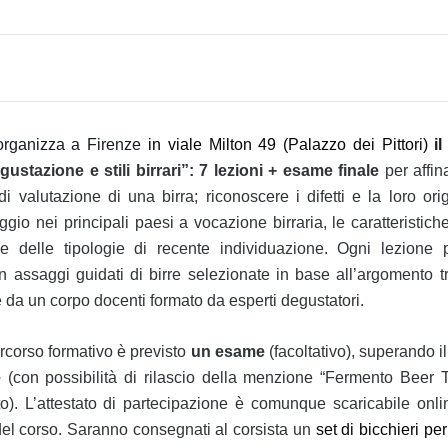
organizza a Firenze
in viale Milton 49 (Palazzo dei Pittori)
i
ustazione e stili birrari”: 7
lezioni + esame finale
per affin
i valutazione di una birra; riconoscere i difetti e la loro ori
ggio nei principali paesi a vocazione birraria, le caratteristiche
li e delle tipologie di recente individuazione.
Ogni lezione 
 assaggi guidati di birre selezionate in base all’argomento tra
 da un corpo docenti formato da esperti degustatori.
rcorso formativo è previsto
un esame
(facoltativo), superando i
le
(con possibilità di rilascio della menzione “Fermento Beer T
o). L’attestato di partecipazione è comunque scaricabile onli
l corso. Saranno consegnati al corsista un
set di bicchieri pe