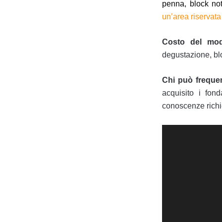
penna, block not
un’area riservata
Costo del mo
degustazione, bl
Chi può frequen
acquisito i fon
conoscenze richie