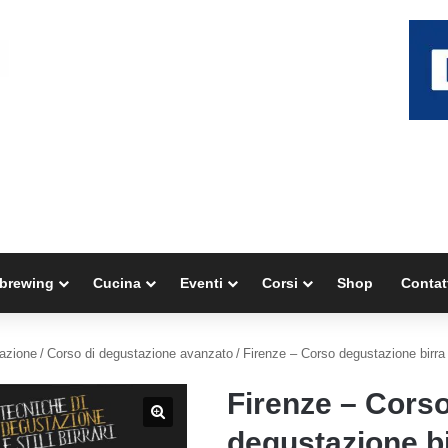
brewing
Cucina
Eventi
Corsi
Shop
Contat
tazione
/
Corso di degustazione avanzato
/
Firenze – Corso degustazione birra
Firenze – Cors
degustazione b