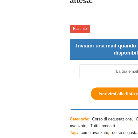
attesa.
Esaurito
Inviami una mail quando 
disponibi
Iscrivimi alla lista 
Categorie:
Corso di degustazione
,
C
avanzato
,
Tutti i prodotti
Tag:
corso avanzato
,
corso degusta