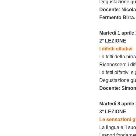
Degustazione guid
Docente: Nicola 
Fermento Birra.
Martedì 1 aprile 
2° LEZIONE
I difetti olfattivi.
I difetti della bir
Riconoscere i dife
I difetti olfattivi e g
Degustazione guida
Docente: Simon M
Martedì 8 aprile 
3° LEZIONE
Le sensazioni gus
La lingua e il su
I sapori fondamen