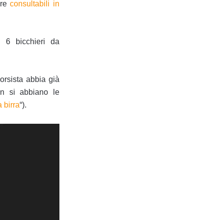
pre
consultabili in
i 6 bicchieri da
orsista abbia già
on si abbiano le
 birra
“).