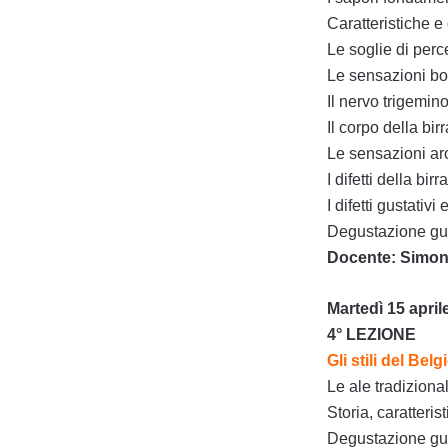
Caratteristiche e
Le soglie di perc
Le sensazioni boc
Il nervo trigemin
Il corpo della bir
Le sensazioni aro
I difetti della bir
I difetti gustativi e 
Degustazione guid
Docente: Simone 
Martedì 15 april
4° LEZIONE
Gli stili del Belg
Le ale tradiziona
Storia, caratteri
Degustazione guid