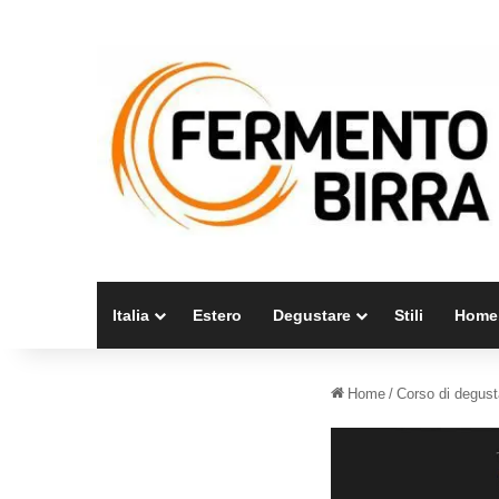
Italia
Estero
Degustare
Stili
Home
Home
/
Corso di degus