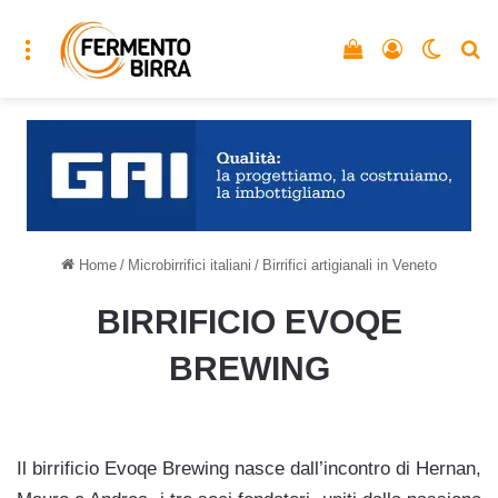
Menu
Vedi il carrello
Accedi
Cambia
C
Home
/
Microbirrifici italiani
/
Birrifici artigianali in Veneto
BIRRIFICIO EVOQE
BREWING
Il birrificio Evoqe Brewing nasce dall’incontro di Hernan,