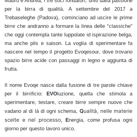
Mauro e Andrea, i tre soci fondatori, uniti dalla passione
per la birra di qualità. A settembre del 2017 a
Trebaseleghe (Padova), cominciano ad uscire le prime
birre che andranno a formare la linea delle “classiche”
che oggi contempla tante luppolate id ispirazione belga,
ma anche pils e saison. La voglia di sperimentare fa
nascere nel tempo il progetto Evoqesour, dove trovano
spazio birre acide con passaggi in legno e aggiunta di
frutta.
Il nome Evoqe nasce dalla fusione di tre parole chiave
per il birrificio:
EVO
luzione, quella che stimola a
sperimentare, testare, creare birre sempre nuove che
Q
ualità, nelle materie
vadano al di là di ogni schema,
scelte e nel processo,
E
nergia, come profusa ogni
giorno per questo lavoro unico.