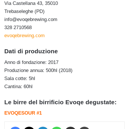
Via Castellana 43, 35010
Trebaseleghe (PD)
info@evoqebrewing.com
328 2710568
evoqebrewing.com
Dati di produzione
Anno di fondazione: 2017
Produzione annua: 500hl (2018)
Sala cotte: 5hl
Cantina: 60hl
Le birre del birrificio Evoqe degustate:
EVOQESOUR #1
Facebook
X
LinkedIn
WhatsApp
Condividi via mail
Stampa