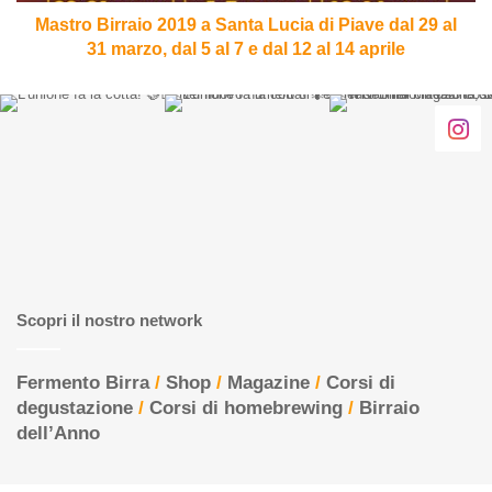
29
Mastro Birraio 2019 a Santa Lucia di Piave dal 29 al
al
31 marzo, dal 5 al 7 e dal 12 al 14 aprile
31
marzo,
dal
5
al
7
e
dal
12
al
14
Scopri il nostro network
aprile
Fermento Birra
/
Shop
/
Magazine
/
Corsi di
degustazione
/
Corsi di homebrewing
/
Birraio
dell’Anno