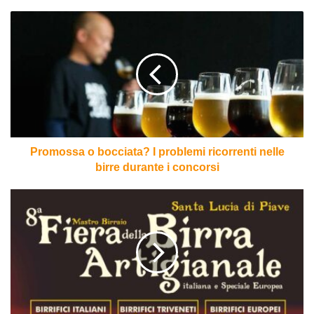
Promossa
o
bocciata?
I
problemi
ricorrenti
nelle
birre
durante
i
Promossa o bocciata? I problemi ricorrenti nelle
concorsi
birre durante i concorsi
Mastro
Birraio
2019
a
Santa
Lucia
di
Piave
dal