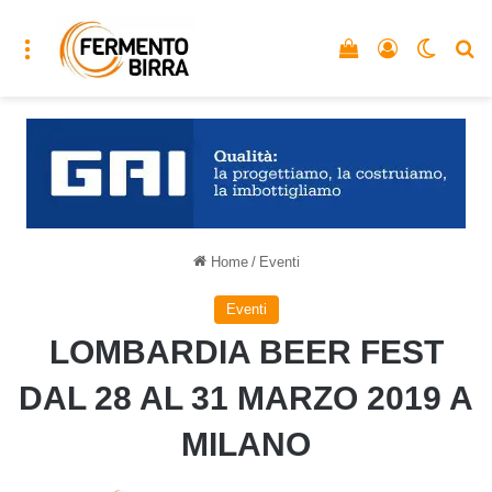
Menu
Vedi il carrello
Accedi
Cambia
C
Home
/
Eventi
Eventi
LOMBARDIA BEER FEST
DAL 28 AL 31 MARZO 2019 A
MILANO