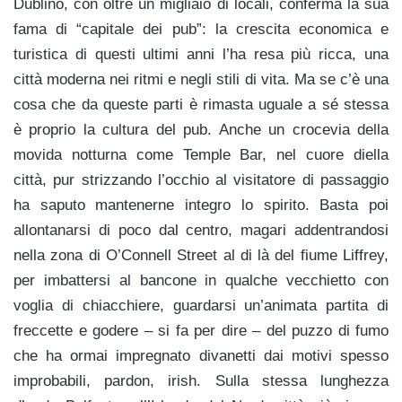
Dublino, con oltre un migliaio di locali, conferma la sua
fama di “capitale dei pub”: la crescita economica e
turistica di questi ultimi anni l’ha resa più ricca, una
città moderna nei ritmi e negli stili di vita. Ma se c’è una
cosa che da queste parti è rimasta uguale a sé stessa
è proprio la cultura del pub. Anche un crocevia della
movida notturna come Temple Bar, nel cuore diella
città, pur strizzando l’occhio al visitatore di passaggio
ha saputo mantenerne integro lo spirito. Basta poi
allontanarsi di poco dal centro, magari addentrandosi
nella zona di O’Connell Street al di là del fiume Liffrey,
per imbattersi al bancone in qualche vecchietto con
voglia di chiacchiere, guardarsi un’animata partita di
freccette e godere – si fa per dire – del puzzo di fumo
che ha ormai impregnato divanetti dai motivi spesso
improbabili, pardon, irish. Sulla stessa lunghezza