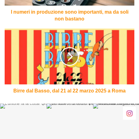
soli
non
I numeri in produzione sono importanti, ma da soli
bastano
non bastano
Birre
dal
Basso,
dal
21
al
22
marzo
2025
a
Birre dal Basso, dal 21 al 22 marzo 2025 a Roma
Roma