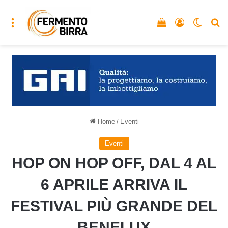
Menu
Vedi il carrello
Accedi
Cambia
C
Home
/
Eventi
Eventi
HOP ON HOP OFF, DAL 4 AL
6 APRILE ARRIVA IL
FESTIVAL PIÙ GRANDE DEL
BENELUX