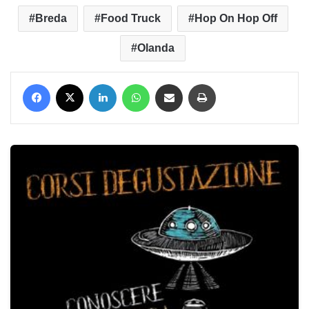
Breda
Food Truck
Hop On Hop Off
Olanda
Facebook
X
LinkedIn
WhatsApp
Condividi via mail
Stampa