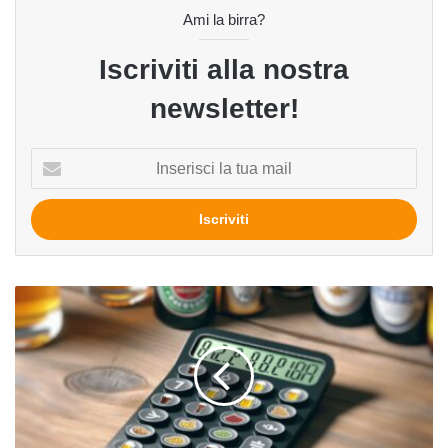
Ami la birra?
Iscriviti alla nostra
newsletter!
Inserisci
la
tua
mail
I
numeri
in
produzione
sono
importanti,
ma
da