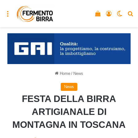
Menu
Vedi il carrello
Accedi
Cambia
C
Home
/
News
News
FESTA DELLA BIRRA
ARTIGIANALE DI
MONTAGNA IN TOSCANA