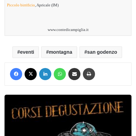
Piccolo birrificio
, Apricale (IM)
www.contedicampiglia.it
eventi
montagna
san godenzo
Facebook
X
LinkedIn
WhatsApp
Condividi via mail
Stampa