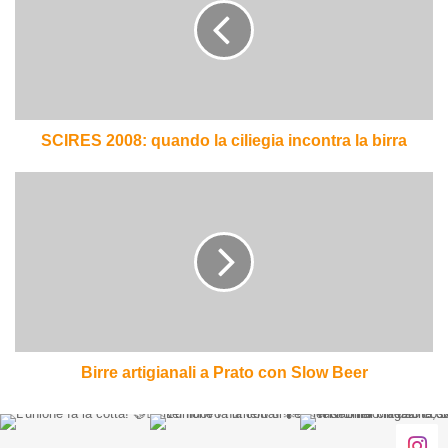
la
ciliegia
incontra
la
birra
SCIRES 2008: quando la ciliegia incontra la birra
Birre
artigianali
a
Prato
con
Slow
Beer
Birre artigianali a Prato con Slow Beer