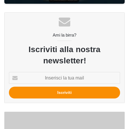
Ami la birra?
Iscriviti alla nostra
newsletter!
Inserisci
la
tua
mail
SCIRES
2008:
quando