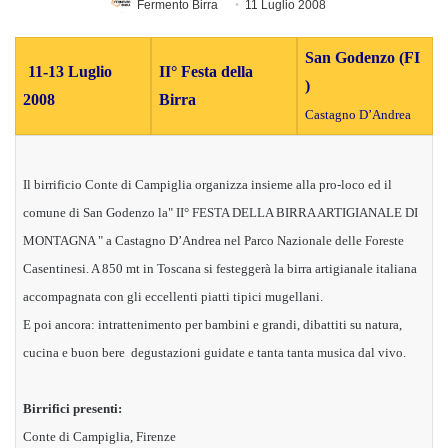
Fermento Birra
11 Luglio 2008
San Godenzo (FI
11-13 Luglio
II° Festa della
)
2008
Birra
Castagno D’Andrea
Il birrificio Conte di Campiglia organizza insieme alla pro-loco ed il
comune di San Godenzo la" II° FESTA DELLA BIRRA ARTIGIANALE DI
MONTAGNA " a Castagno D’Andrea nel Parco Nazionale delle Foreste
Casentinesi. A 850 mt in Toscana si festeggerà la birra artigianale italiana
accompagnata con gli eccellenti piatti tipici mugellani.
E poi ancora: intrattenimento per bambini e grandi, dibattiti su natura,
cucina e buon bere degustazioni guidate e tanta tanta musica dal vivo.
Birrifici presenti:
Conte di Campiglia, Firenze