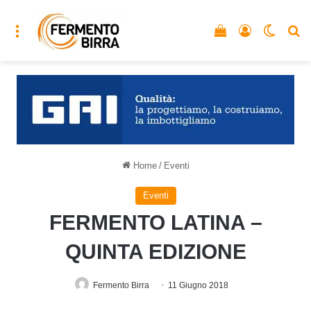
Menu
Vedi il carrello
Accedi
Cambia
C
Home
/
Eventi
Eventi
FERMENTO LATINA –
QUINTA EDIZIONE
Fermento Birra
11 Giugno 2018