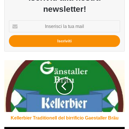
newsletter!
Inserisci
la
tua
mail
Kellerbier
Traditionell
del
birrificio
Gaestaller
Bräu
Kellerbier Traditionell del birrificio Gaestaller Bräu