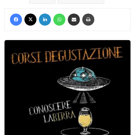
Facebook
X
LinkedIn
WhatsApp
Condividi via mail
Stampa