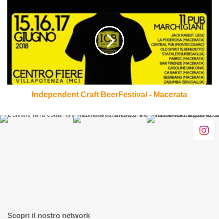
Independent
Craft
BeerFestival
-
Macerata
Independent Craft BeerFestival - Macerata
Scopri il nostro network