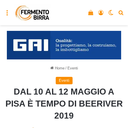
Menu
Vedi il carrello
Accedi
Cambia
C
Home
/
Eventi
Eventi
DAL 10 AL 12 MAGGIO A
PISA È TEMPO DI BEERIVER
2019