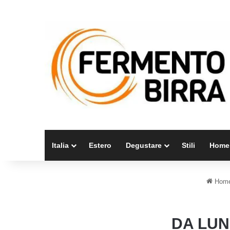
Italia
Estero
Degustare
Stili
Home
Hom
DA LUN