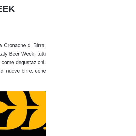
EEK
da Cronache di Birra.
taly Beer Week, tutti
, come degustazioni,
i di nuove birre, cene