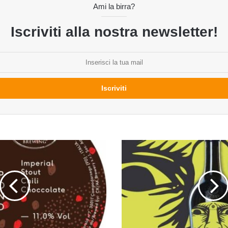
Ami la birra?
Iscriviti alla nostra newsletter!
Baccanale
del
birrificio
Karma