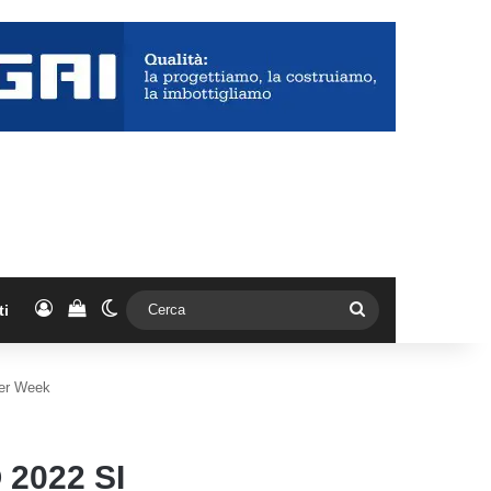
Accedi
Vedi il carrello
Cambia aspetto
Cerca
ti
eer Week
2022 SI