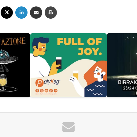
Facebook
X
LinkedIn
Condividi via mail
Stampa