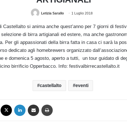
Letizia Sarallo
1 Luglio 2018
i Castellalto si anima anche quest’anno per 7 giorni di festiva
 selezione di birra artigianali ed estere, ma anche gastronom
. Per gli appassionati della birra fatta in casa ci sarà la poss
orso dedicato agli homebrewers organizzato dall’associazi
 e domenica 5 agosto, aperto a tutti, un tour guidato di de
cino birrificio Opperbacco. Info: festivalbirrecastellalto.it
castellalto
eventi
Facebook
X
LinkedIn
Condividi via mail
Stampa