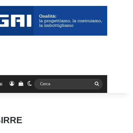
Accedi
Vedi il carrello
Cambia aspetto
Cerca
ti
BIRRE