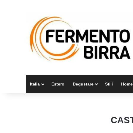
Italia
Estero
Degustare
Stili
Home
CAST