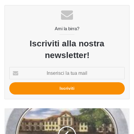
Ami la birra?
Iscriviti alla nostra
newsletter!
Inserisci
la
tua
mail
Privat
Pils
del
birrificio