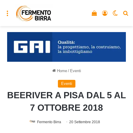
Menu
Vedi il carrello
Accedi
Cambia
C
Home
/
Eventi
Eventi
BEERIVER A PISA DAL 5 AL
7 OTTOBRE 2018
Fermento Birra
20 Settembre 2018