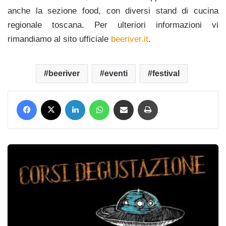
anche la sezione food, con diversi stand di cucina
regionale toscana. Per ulteriori informazioni vi
rimandiamo al sito ufficiale
beeriver.it
.
beeriver
eventi
festival
Facebook
X
LinkedIn
WhatsApp
Condividi via mail
Stampa