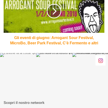
di
giugno:
Arrogant
Sour
Festival,
MicroBo,
Beer
Park
Gli eventi di giugno: Arrogant Sour Festival,
Festival,
MicroBo, Beer Park Festival, C'è Fermento e altri
C'è
Fermento
e
altri
Scopri il nostro network