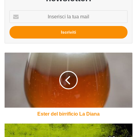
Inserisci
la
tua
mail
Ester
del
birrificio
La
Diana
Ester del birrificio La Diana
Gli
eventi